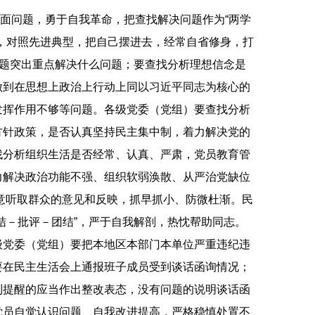
问题，勇于自我革命，把查找解决问题作为“两学
，对照先进典型，把自己摆进去，经常自省修身，打
问题突出重点解决什么问题；要查找分析理想信念是
做到在思想上政治上行动上同以习近平同志为核心的
发挥作用不够等问题。各级党委（党组）要查找分析
方针政策，是否认真坚持民主集中制，着力解决党的
找分析组织生活是否经常、认真、严肃，党员教育管
力解决政治功能不强、组织软弱涣散、从严治党缺位
意听取群众的意见和反映，抓早抓小、防微杜渐。民
结－批评－团结”，严于自我解剖，热忱帮助同志。
级党委（党组）要把本地区本部门本单位严重违纪违
要在民主生活会上通报班子成员受到谈话函询情况；
到提醒的应当作出整改表态，没有问题的说明谈话函
党员自觉认识问题、自我改进提高，严格稳慎处置不