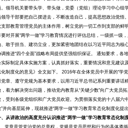
题。领导机关要带头学、带头做，党委（党组）理论学习中心组
员领导干部要把自己摆进去，不断改造自己，提高思想政治觉悟
党支部教育管理党员的主体作用，树立党的一切工作到支部的鲜
年要对开展“两学一做”学习教育情况进行评估总结，一级抓一级
为、敢于担当、建功立业，更加紧密地团结在以习近平同志为核心
协调推进“四个全面”战略布局提供坚强组织保证。 通知要求，
合实际制定具体实施方案，认真抓好落实，重要情况和意见建议及
态化制度化的意见》全文如下。 2016年在全体党员中开展的“
崇党章、遵守党规为基本要求，以用习近平总书记系列重要讲话
做，着力解决突出问题，推动党内教育从“关键少数”向广大党员
效，受到各级党组织和广大党员欢迎。为贯彻落实党的十八届六中
数”并向基层延伸，现就推进“两学一做”学习教育常态化制度化提
一、从讲政治的高度充分认识推进“两学一做”学习教育常态化制
党章是管党治党的总章程，党规是党员思想和行为的具体遵循