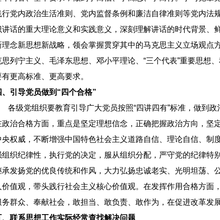
践行党内政治生活准则、党内监督条例和廉洁自律准则等党内法
识讲话的重大理论意义和实践意义，深刻理解讲话的时代背景、
新理念新思想新战略，领会掌握贯穿其中的马克思主义立场观点
克思列宁主义、毛泽东思想、邓小平理论、“三个代表”重要思想
要有更高标准、更高要求。
四、引导党员做到“四个合格”
各级党组织要教育引导广大党员按照“四讲四有”标准，做到政
在政治合格方面，重点是坚定理想信念，正确把握政治方向，坚
中央权威，不断增强中国特色社会主义道路自信、理论自信、制
强组织纪律性，执行党的决定，服从组织分配，严守党的纪律特
继承发扬党的优良传统和作风，大力弘扬忠诚老实、光明坦荡、
人价值观，带头践行社会主义核心价值观。在发挥作用合格方面
服务群众、奉献社会，敢担当、敢负责、敢作为，在促进改革发
五、联系思想工作实际经常查找解决问题