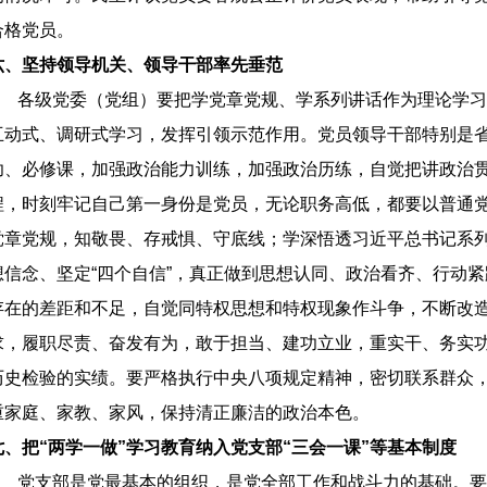
合格党员。
六、坚持领导机关、领导干部率先垂范
各级党委（党组）要把学党章党规、学系列讲话作为理论学习
互动式、调研式学习，发挥引领示范作用。党员领导干部特别是省
功、必修课，加强政治能力训练，加强政治历练，自觉把讲政治
程，时刻牢记自己第一身份是党员，无论职务高低，都要以普通
党章党规，知敬畏、存戒惧、守底线；学深悟透习近平总书记系列
想信念、坚定“四个自信”，真正做到思想认同、政治看齐、行动
存在的差距和不足，自觉同特权思想和特权现象作斗争，不断改造
求，履职尽责、奋发有为，敢于担当、建功立业，重实干、务实
历史检验的实绩。要严格执行中央八项规定精神，密切联系群众
重家庭、家教、家风，保持清正廉洁的政治本色。
七、把“两学一做”学习教育纳入党支部“三会一课”等基本制度
党支部是党最基本的组织，是党全部工作和战斗力的基础。要