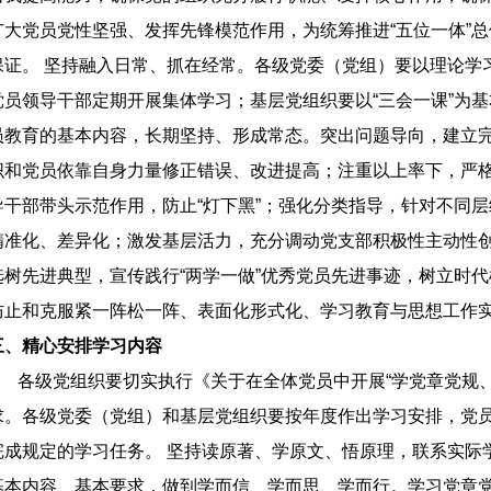
广大党员党性坚强、发挥先锋模范作用，为统筹推进“五位一体”总
保证。 坚持融入日常、抓在经常。各级党委（党组）要以理论学
党员领导干部定期开展集体学习；基层党组织要以“三会一课”为基
员教育的基本内容，长期坚持、形成常态。突出问题导向，建立
织和党员依靠自身力量修正错误、改进提高；注重以上率下，严
导干部带头示范作用，防止“灯下黑”；强化分类指导，针对不同
精准化、差异化；激发基层活力，充分调动党支部积极性主动性
选树先进典型，宣传践行“两学一做”优秀党员先进事迹，树立时
防止和克服紧一阵松一阵、表面化形式化、学习教育与思想工作实
三、精心安排学习内容
各级党组织要切实执行《关于在全体党员中开展“学党章党规、
求。各级党委（党组）和基层党组织要按年度作出学习安排，党
完成规定的学习任务。 坚持读原著、学原文、悟原理，联系实际
基本内容、基本要求，做到学而信、学而思、学而行。学习党章