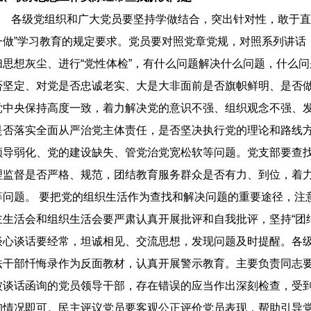
各级党组织和广大党员要坚持学做结合，突出针对性，敢于直面
一做”学习教育的规定要求。党员要对照党章党规，对照系列讲话
扫思想灰尘、进行“党性体检”，有什么问题解决什么问题，什么
否坚定、对党是否忠诚老实、大是大非面前是否旗帜鲜明、是否
党中央保持高度一致，着力解决党的意识不强、组织观念不强、
是否落实全面从严治党主体责任，是否坚决执行党的理论和路线
领导弱化、党的建设缺失、管党治党宽松软等问题。党支部要查
理监督是否严格、规范，团结教育服务群众是否有力、到位，着
等问题。 要把党的组织生活作为查找和解决问题的重要途径，注
主生活会和组织生活会要严肃认真开展批评和自我批评，坚持“团
谈心谈话要经常，坦诚相见、交流思想，发现问题及时提醒。各
法干部忏悔录作为反面教材，认真开展警示教育。主要负责同志
被谈话函询的党员领导干部，存在错误的应当作出深刻检查，受
询情况即可。民主评议党员要客观公正评价党员表现，帮助引导